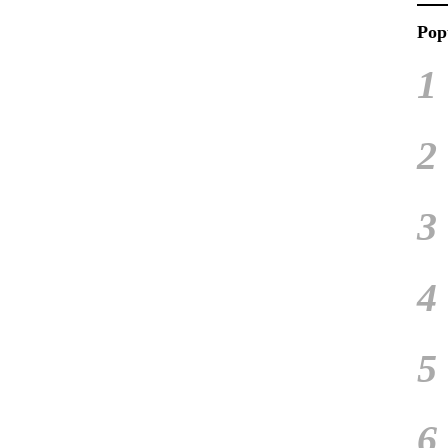
Pop
1
2
3
4
5
6