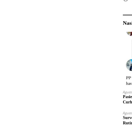
Nas
Agust
Pasi
Curh
Agust
Surv
Ruti