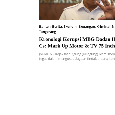
Banten
,
Berita
,
Ekonomi
,
Keuangan
,
Kriminal
,
N
Tangerang
Juni 4, 2026
Kronologi Korupsi MBG Dadan 
Cs: Mark Up Motor & TV 75 Inch
JAKARTA – Kejaksaan Agung (Kejagung) resmi men
tegas dalam mengusut dugaan tindak pidana kor