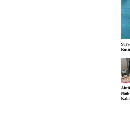
Surv
Ruti
Akt
Naik
Kabi
Pela
Hada
2026