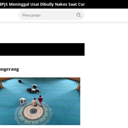
inggal Usai Dibully Nakes Saat Curhat di Threads
Mengap
angerang