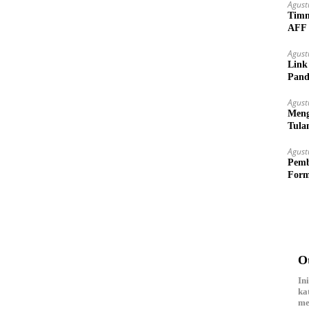
Agust
Timn
AFF 
Agust
Link
Pand
Agust
Meng
Tula
Agust
Pemb
Form
O
In
ka
me