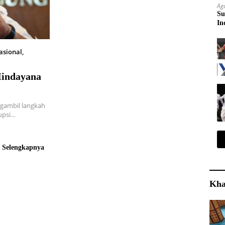
Ag
Su
In
asional
,
Hindayana
gambil langkah
upsi…
Selengkapnya
Kha