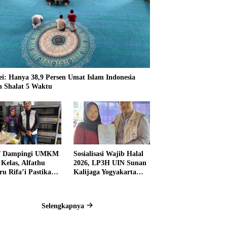
ei: Hanya 38,9 Persen Umat Islam Indonesia
n Shalat 5 Waktu
if Dampingi UMKM
Sosialisasi Wajib Halal
 Kelas, Alfathu
2026, LP3H UIN Sunan
ru Rifa’i Pastikan
Kalijaga Yogyakarta
ku Usaha Siap
Dorong UMK Banten
pi Wajib Halal
Daftar Sertifikasi Halal
Selengkapnya