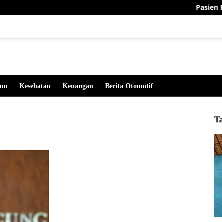
Pasien BPJS Men
lam
Kesehatan
Keuangan
Berita Otomotif
T