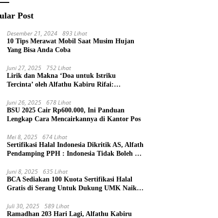
ular Post
Desember 21, 2024
893 Lihat
10 Tips Merawat Mobil Saat Musim Hujan
Yang Bisa Anda Coba
Juni 27, 2025
752 Lihat
Lirik dan Makna ‘Doa untuk Istriku
Tercinta’ oleh Alfathu Kabiru Rifai:
Ungkapan Cinta Penuh Harapan
Juni 26, 2025
678 Lihat
BSU 2025 Cair Rp600.000, Ini Panduan
Lengkap Cara Mencairkannya di Kantor Pos
Mei 8, 2025
674 Lihat
Sertifikasi Halal Indonesia Dikritik AS, Alfath
Pendamping PPH : Indonesia Tidak Boleh di
Atur Asing !
Juni 8, 2025
635 Lihat
BCA Sediakan 100 Kuota Sertifikasi Halal
Gratis di Serang Untuk Dukung UMK Naik
Kelas
Juli 30, 2025
589 Lihat
Ramadhan 203 Hari Lagi, Alfathu Kabiru