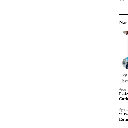
Nas
Agust
Pasi
Curh
Agust
Surv
Ruti