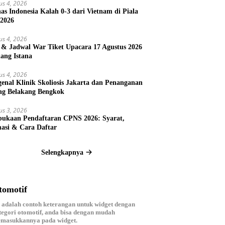
us 4, 2026
as Indonesia Kalah 0-3 dari Vietnam di Piala
2026
us 4, 2026
 & Jadwal War Tiket Upacara 17 Agustus 2026
ang Istana
us 4, 2026
enal Klinik Skoliosis Jakarta dan Penanganan
ng Belakang Bengkok
us 3, 2026
ukaan Pendaftaran CPNS 2026: Syarat,
asi & Cara Daftar
Selengkapnya
tomotif
i adalah contoh keterangan untuk widget dengan
tegori otomotif, anda bisa dengan mudah
masukkannya pada widget.