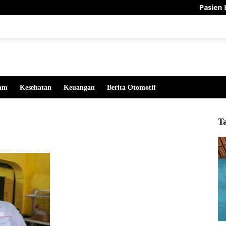
Pasien BPJS Men
lam
Kesehatan
Keuangan
Berita Otomotif
T