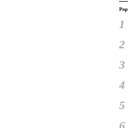
Pop
1
2
3
4
5
6