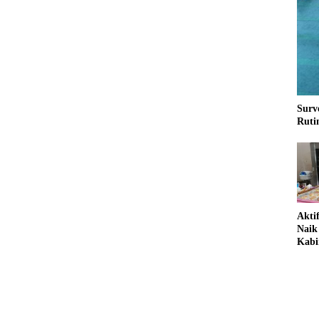
Surv
Ruti
Akt
Naik
Kabi
Pela
Hada
2026