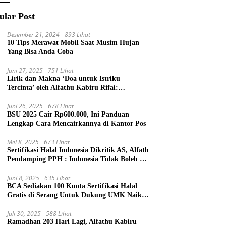
ular Post
Desember 21, 2024
893 Lihat
10 Tips Merawat Mobil Saat Musim Hujan
Yang Bisa Anda Coba
Juni 27, 2025
751 Lihat
Lirik dan Makna ‘Doa untuk Istriku
Tercinta’ oleh Alfathu Kabiru Rifai:
Ungkapan Cinta Penuh Harapan
Juni 26, 2025
678 Lihat
BSU 2025 Cair Rp600.000, Ini Panduan
Lengkap Cara Mencairkannya di Kantor Pos
Mei 8, 2025
673 Lihat
Sertifikasi Halal Indonesia Dikritik AS, Alfath
Pendamping PPH : Indonesia Tidak Boleh di
Atur Asing !
Juni 8, 2025
635 Lihat
BCA Sediakan 100 Kuota Sertifikasi Halal
Gratis di Serang Untuk Dukung UMK Naik
Kelas
Juli 30, 2025
588 Lihat
Ramadhan 203 Hari Lagi, Alfathu Kabiru