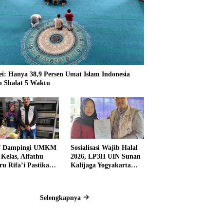
ei: Hanya 38,9 Persen Umat Islam Indonesia
n Shalat 5 Waktu
if Dampingi UMKM
Sosialisasi Wajib Halal
 Kelas, Alfathu
2026, LP3H UIN Sunan
ru Rifa’i Pastikan
Kalijaga Yogyakarta
ku Usaha Siap
Dorong UMK Banten
pi Wajib Halal
Daftar Sertifikasi Halal
Selengkapnya