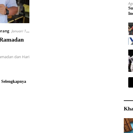
Ag
Su
In
erang
Januari 12,
 Ramadan
amadan dan Hari
Selengkapnya
Kha