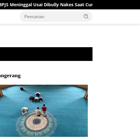
inggal Usai Dibully Nakes Saat Curhat di Threads
Mengap
angerang