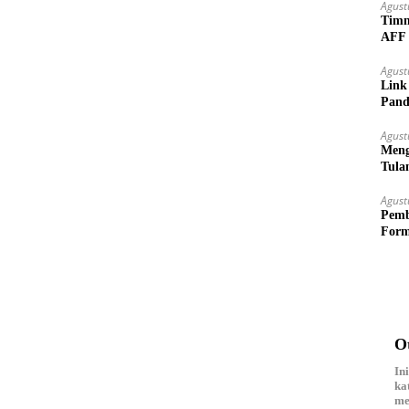
Agust
Timn
AFF 
Agust
Link
Pand
Agust
Meng
Tula
Agust
Pemb
Form
O
In
ka
me