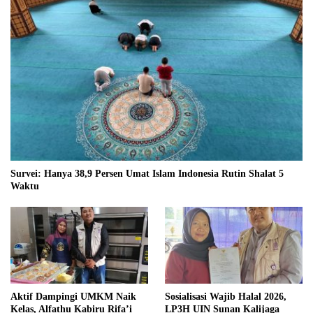
Survei: Hanya 38,9 Persen Umat Islam Indonesia Rutin Shalat 5
Waktu
Aktif Dampingi UMKM Naik
Sosialisasi Wajib Halal 2026,
Kelas, Alfathu Kabiru Rifa’i
LP3H UIN Sunan Kalijaga