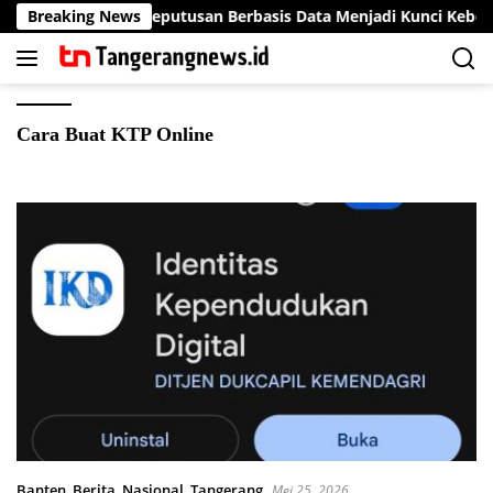
Langsung
Mengapa Keputusan Berbasis Data Menjadi Kunci Keberhasil
Breaking News
ke
konten
Cara Buat KTP Online
Banten
,
Berita
,
Nasional
,
Tangerang
Mei 25, 2026