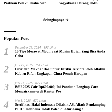
Pastikan Pelaku Usaha Siap
Yogyakarta Dorong UMK
Hadapi Wajib Halal 2026
Banten Daftar Sertifikasi Halal
Selengkapnya
Popular Post
Desember 21, 2024
893 Lihat
1
10 Tips Merawat Mobil Saat Musim Hujan Yang Bisa Anda
Coba
Juni 27, 2025
751 Lihat
2
Lirik dan Makna ‘Doa untuk Istriku Tercinta’ oleh Alfathu
Kabiru Rifai: Ungkapan Cinta Penuh Harapan
Juni 26, 2025
677 Lihat
3
BSU 2025 Cair Rp600.000, Ini Panduan Lengkap Cara
Mencairkannya di Kantor Pos
Mei 8, 2025
672 Lihat
4
Sertifikasi Halal Indonesia Dikritik AS, Alfath Pendamping
PPH : Indonesia Tidak Boleh di Atur Asing !